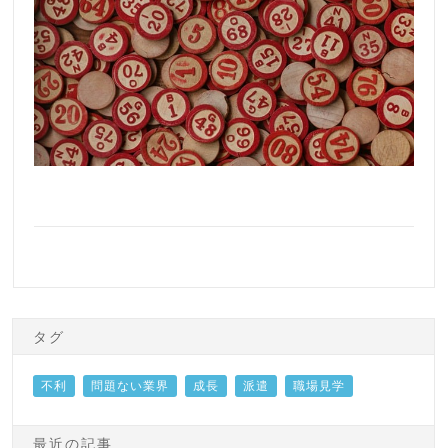
タグ
不利
問題ない業界
成長
派遣
職場見学
最近の記事